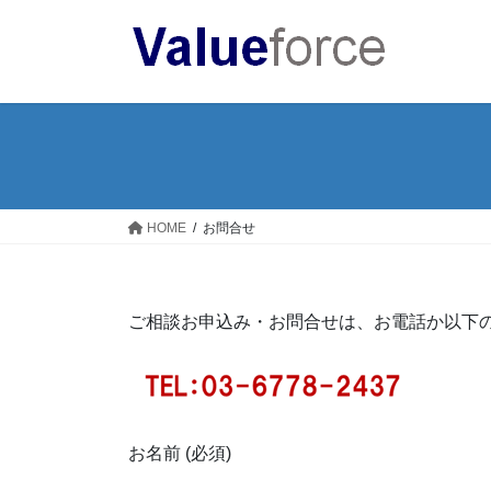
コ
ナ
ン
ビ
テ
ゲ
ン
ー
ツ
シ
へ
ョ
ス
ン
キ
に
ッ
移
HOME
お問合せ
プ
動
ご相談お申込み・お問合せは、お電話か以下
お名前 (必須)