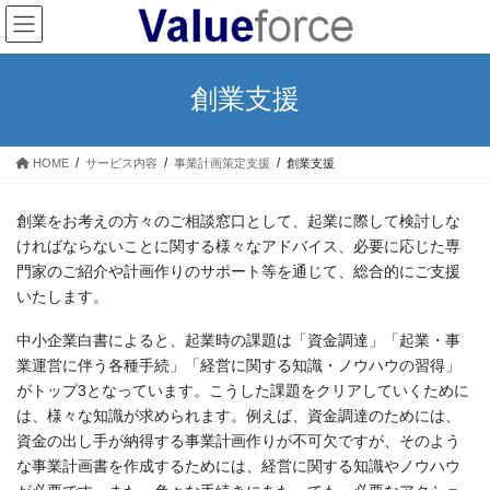
コ
ナ
ン
ビ
テ
ゲ
ン
ー
創業支援
ツ
シ
へ
ョ
ス
ン
HOME
サービス内容
事業計画策定支援
創業支援
キ
に
ッ
移
プ
動
創業をお考えの方々のご相談窓口として、起業に際して検討しな
ければならないことに関する様々なアドバイス、必要に応じた専
門家のご紹介や計画作りのサポート等を通じて、総合的にご支援
いたします。
中小企業白書によると、起業時の課題は「資金調達」「起業・事
業運営に伴う各種手続」「経営に関する知識・ノウハウの習得」
がトップ3となっています。こうした課題をクリアしていくために
は、様々な知識が求められます。例えば、資金調達のためには、
資金の出し手が納得する事業計画作りが不可欠ですが、そのよう
な事業計画書を作成するためには、経営に関する知識やノウハウ