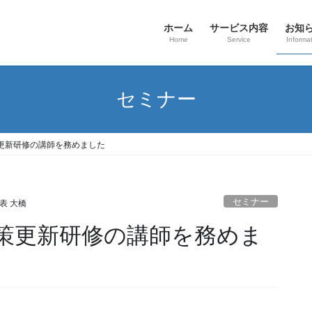
ホーム
サービス内容
お知
Home
Service
Informa
セミナー
更新研修の講師を務めました
セミナー
表 大橋
策更新研修の講師を務めま