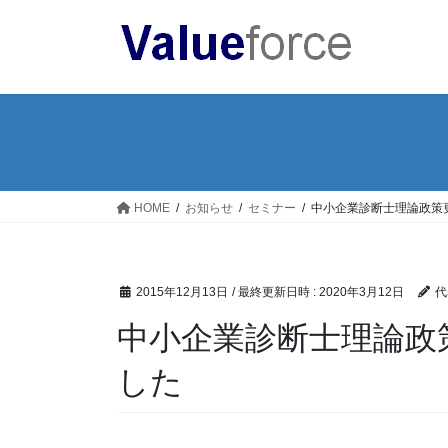
コ
ナ
ン
ビ
テ
ゲ
ン
ー
ツ
シ
へ
ョ
ス
ン
キ
に
ッ
移
HOME
お知らせ
セミナー
中小企業診断士理論政策
プ
動
2015年12月13日
/ 最終更新日時 :
2020年3月12日
代
中小企業診断士理論政
した